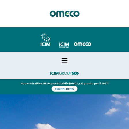
Nuova Direttiva UE Acqua Potabile (DWD), sei pronto per il 2027?
SCOPRI DI PIÙ