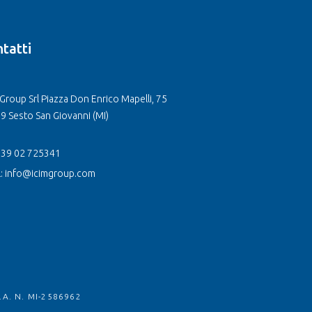
tatti
Group Srl Piazza Don Enrico Mapelli, 75
9 Sesto San Giovanni (MI)
 +39 02 725341
l: info@icimgroup.com
.A. N. MI-2586962