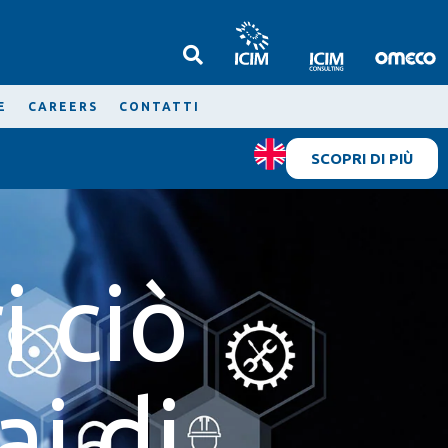
E
CAREERS
CONTATTI
SCOPRI DI PIÙ
i ciò
i di