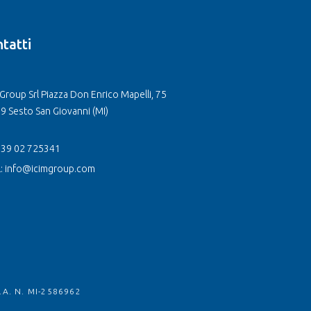
tatti
Group Srl Piazza Don Enrico Mapelli, 75
9 Sesto San Giovanni (MI)
 +39 02 725341
l: info@icimgroup.com
.A. N. MI-2586962