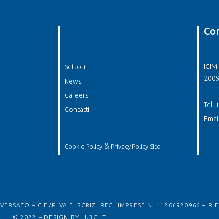
Con
ICIM 
Settori
2009
News
Careers
Tel.
Contatti
Emai
&
Cookie Policy
Privacy Policy Sito
ERSATO – C.F./P.IVA E ISCRIZ. REG. IMPRESE N. 11206920966 – R.E
© 2022 – DESIGN BY
LU3G.IT