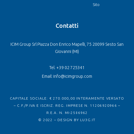
Sito
Contatti
ICIM Group Srl Piazza Don Enrico Mapelli, 75 20099 Sesto San
Giovanni (MI)
Tel. +39 02 725341
Email: info@icimgroup.com
CAPITALE SOCIALE: € 270.000,00 INTERAMENTE VERSATO
– C.F./P.IVA E ISCRIZ. REG. IMPRESE N. 11206920966 –
R.E.A. N. MI-2586962
© 2022 – DESIGN BY
LU3G.IT