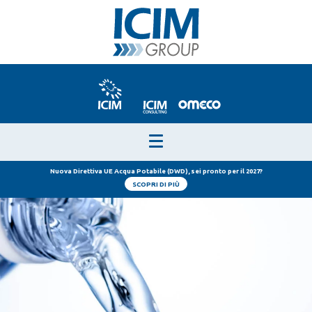
Nuova Direttiva UE Acqua Potabile (DWD), sei pronto per il 2027?
SCOPRI DI PIÙ