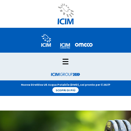
Nuova Direttiva UE Acqua Potabile (DWD), sei pronto per il 2027?
SCOPRI DI PIÙ