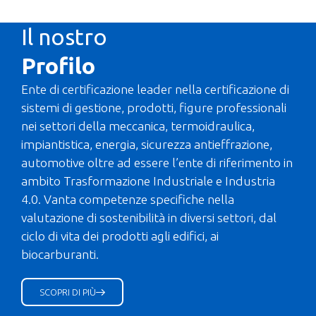
ICIM SpA
accreditata
Il nostro
per la nuova
Drinking
Profilo
Water Directive
Ente di certificazione leader nella certificazione di
sistemi di gestione, prodotti, figure professionali
nei settori della meccanica, termoidraulica,
impiantistica, energia, sicurezza antieffrazione,
Scopri di più
automotive oltre ad essere l’ente di riferimento in
ambito Trasformazione Industriale e Industria
4.0. Vanta competenze specifiche nella
valutazione di sostenibilità in diversi settori, dal
ciclo di vita dei prodotti agli edifici, ai
biocarburanti.
SCOPRI DI PIÙ