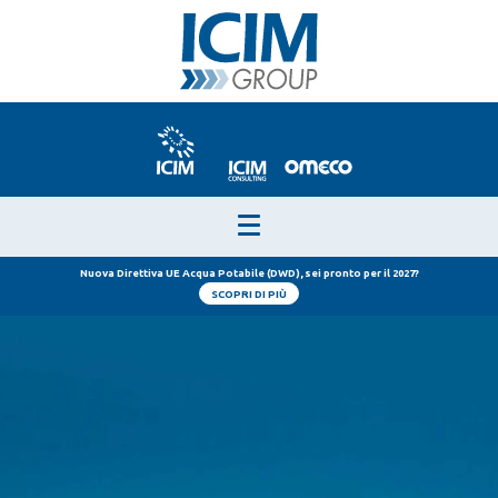
Nuova Direttiva UE Acqua Potabile (DWD), sei pronto per il 2027?
SCOPRI DI PIÙ