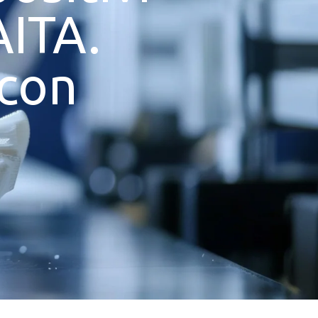
AITA.
 con