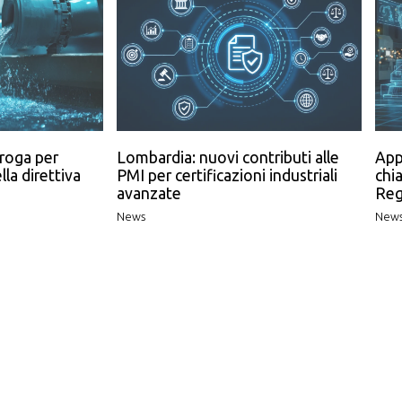
roga per
Lombardia: nuovi contributi alle
App
lla direttiva
PMI per certificazioni industriali
chia
avanzate
Reg
News
New