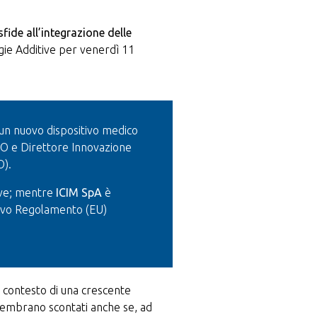
sfide all’integrazione delle
gie Additive per venerdì 11
 un nuovo dispositivo medico
 e Direttore Innovazione
O).
tive; mentre
ICIM SpA
è
nuovo Regolamento (EU)
 contesto di una crescente
 sembrano scontati anche se, ad