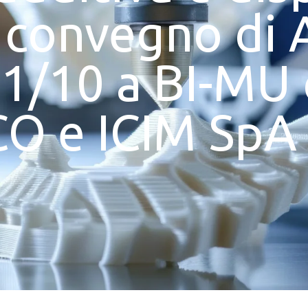
 convegno di 
11/10 a BI-MU
O e ICIM SpA