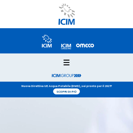
Nuova Direttiva UE Acqua Potabile (DWD), sei pronto per il 2027?
SCOPRI DI PIÙ