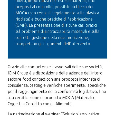
filiera, importanza dei test sui materiali, enti
preposti al controllo, possibile riutilizzo dei
MOCA (con cenni al regolamento sulla plastica
riciclata) e buone pratiche di fabbricazione
(GMP). La presentazione di alcune casi pratici
sul problema di rintracciabilità materiali e sulla
corretta gestione della documentazione,
completano gli argomenti dell’intervento.
Grazie alle competenze trasversali delle sue società,
ICIM Group è a disposizione delle aziende dell’intero
settore food contact con una proposta integrata di
consulenza, testing e verifiche sperimentali specifiche
per il raggiungimento della conformità legislativa, fino
alla certificazione di prodotto MOCA (Materiali e
Oggetti a Contatto con gli Alimenti).
La partecipazione al webinar “Soluzioni applicative