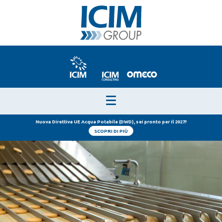
Nuova Direttiva UE Acqua Potabile (DWD), sei pronto per il 2027?
SCOPRI DI PIÙ