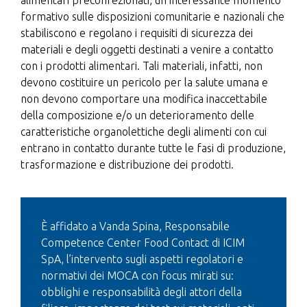
alimentari preconfezionati, un interessante momento
formativo sulle disposizioni comunitarie e nazionali che
stabiliscono e regolano i requisiti di sicurezza dei
materiali e degli oggetti destinati a venire a contatto
con i prodotti alimentari. Tali materiali, infatti, non
devono costituire un pericolo per la salute umana e
non devono comportare una modifica inaccettabile
della composizione e/o un deterioramento delle
caratteristiche organolettiche degli alimenti con cui
entrano in contatto durante tutte le fasi di produzione,
trasformazione e distribuzione dei prodotti.
È affidato a Vanda Spina, Responsabile
Competence Center Food Contact di ICIM
SpA, l’intervento sugli aspetti regolatori e
normativi dei MOCA con focus mirati su:
obblighi e responsabilità degli attori della