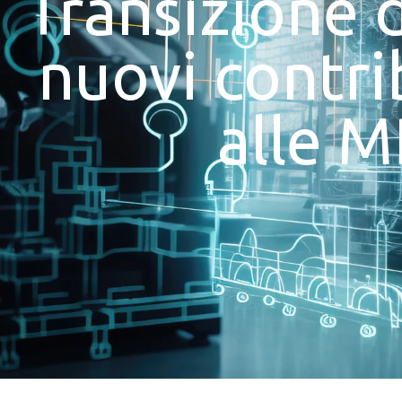
Transizione d
nuovi contri
alle 