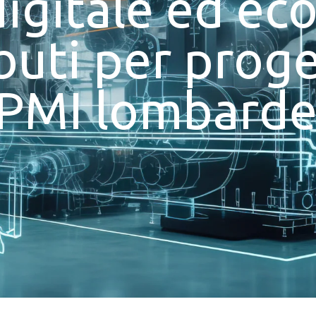
igitale ed eco
buti per proge
MPMI lombard