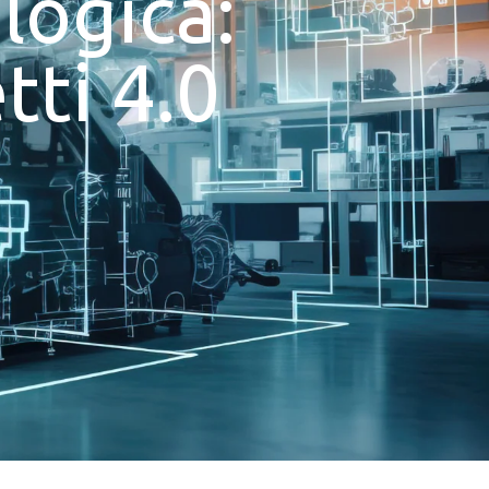
logica:
tti 4.0
e