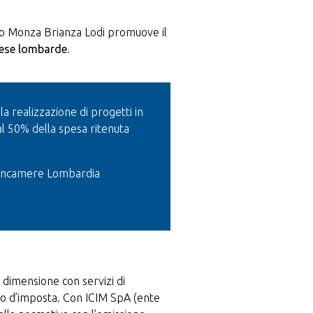
no Monza Brianza Lodi promuove il
rese lombarde.
a realizzazione di progetti in
 al 50% della spesa ritenuta
ioncamere Lombardia
 dimensione con servizi di
dito d’imposta. Con ICIM SpA (ente