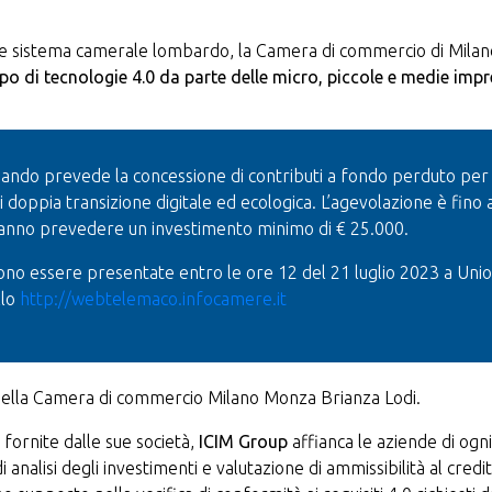
 e sistema camerale lombardo, la Camera di commercio di Mila
ppo di tecnologie 4.0 da parte delle micro, piccole e medie imp
ando prevede la concessione di contributi a fondo perduto per l
i doppia transizione digitale ed ecologica. L’agevolazione è fino
vranno prevedere un investimento minimo di € 25.000.
no essere presentate entro le ore 12 del 21 luglio 2023 a Un
llo
http://webtelemaco.infocamere.it
ella Camera di commercio Milano Monza Brianza Lodi.
fornite dalle sue società,
ICIM Group
affianca le aziende di ogni
i analisi degli investimenti e valutazione di ammissibilità al cre