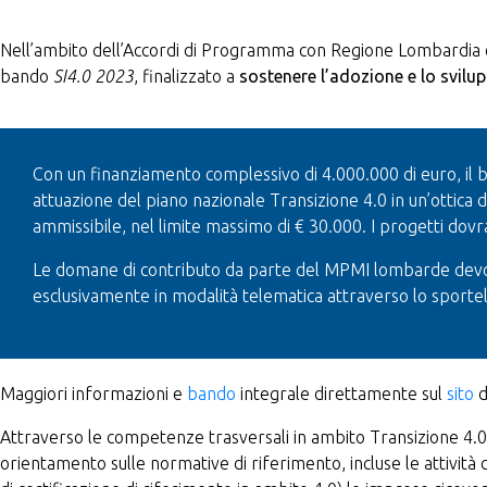
Nell’ambito dell’Accordi di Programma con Regione Lombardia
bando
SI4.0 2023
, finalizzato a
sostenere l’adozione e lo svilu
Con un finanziamento complessivo di 4.000.000 di euro, il b
attuazione del piano nazionale Transizione 4.0 in un’ottica d
ammissibile, nel limite massimo di € 30.000. I progetti do
Le domane di contributo da parte del MPMI lombarde devo
esclusivamente in modalità telematica attraverso lo sporte
Maggiori informazioni e
bando
integrale direttamente sul
sito
d
Attraverso le competenze trasversali in ambito Transizione 4.0 
orientamento sulle normative di riferimento, incluse le attività d