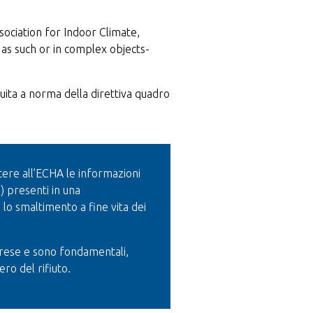
ociation for Indoor Climate,
 as such or in complex objects-
uita a norma della direttiva quadro
tere all’ECHA le informazioni
 presenti in una
 lo smaltimento a fine vita dei
prese e sono fondamentali,
ro del rifiuto.