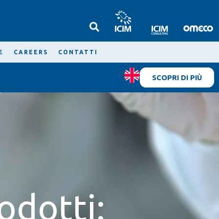
E
CAREERS
CONTATTI
SCOPRI DI PIÙ
odotti: