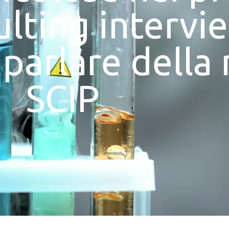
lting intervi
parlare della 
SCIP