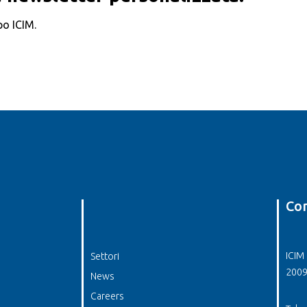
po ICIM.
Con
ICIM 
Settori
2009
News
Careers