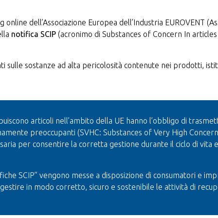
 online dell’Associazione Europea dell’Industria EUROVENT (Ass
ella
notifica SCIP
(acronimo di Substances of Concern In articles
ulle sostanze ad alta pericolosità contenute nei prodotti, istit
iscono articoli nell’ambito della UE hanno l’obbligo di trasmet
remamente preoccupanti (SVHC: Substances of Very High Concern)
ria per consentire la corretta gestione durante il ciclo di vita e
otifiche SCIP” vengono messe a disposizione di consumatori e im
estire in modo corretto, sicuro e sostenibile le attività di recupe