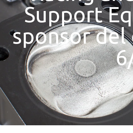
Support E
sponsor del
6