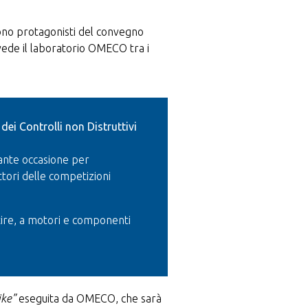
sono protagonisti del convegno
vede il laboratorio OMECO tra i
dei Controlli non Distruttivi
ante occasione per
ttori delle competizioni
ntire, a motori e componenti
bike”
eseguita da OMECO, che sarà