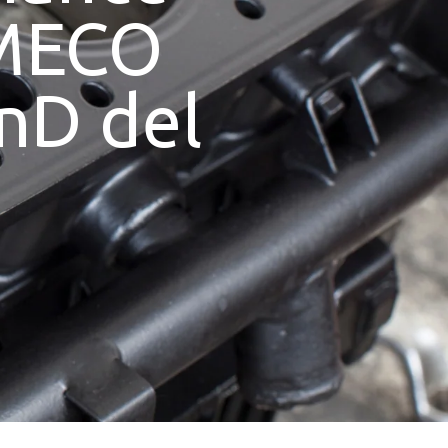
OMECO
nD del