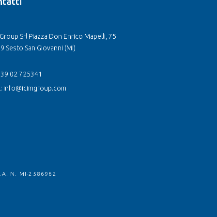
tatti
Group Srl Piazza Don Enrico Mapelli, 75
9 Sesto San Giovanni (MI)
 +39 02 725341
l: info@icimgroup.com
.A. N. MI-2586962