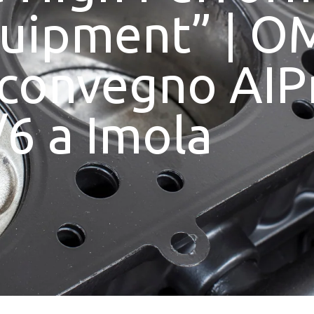
quipment” | 
 convegno AIP
/6 a Imola