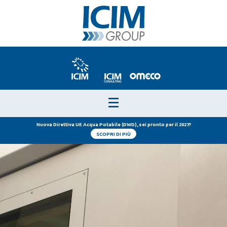
Nuova Direttiva UE Acqua Potabile (DWD), sei pronto per il 2027?
SCOPRI DI PIÙ