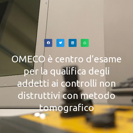
OMECO è centro d’esame
per la qualifica degli
addetti ai controlli non
distruttivi con metodo
tomografico