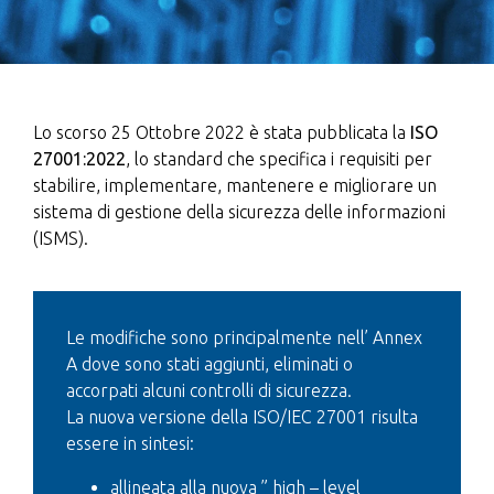
Lo scorso 25 Ottobre 2022 è stata pubblicata la
ISO
27001:2022
, lo standard che specifica i requisiti per
stabilire, implementare, mantenere e migliorare un
sistema di gestione della sicurezza delle informazioni
(ISMS).
Le modifiche sono principalmente nell’ Annex
A dove sono stati aggiunti, eliminati o
accorpati alcuni controlli di sicurezza.
La nuova versione della ISO/IEC 27001 risulta
essere in sintesi:
allineata alla nuova ” high – level