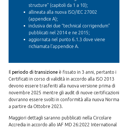
structure” (capitoli da 1 a 10);
allineata alla nuova ISO/IEC 27002
(appendice A);
inclusiva dei due “technical corrigendum”
pubblicati nel 2014 e ne 2015;
aggiornata nel punto 6.1.3 dove viene
richiamata l’appendice A.
Il
periodo di transizione
è fissato in 3 anni, pertanto i
Certificati in corso di validità in accordo alla ISO 2013
devono essere trasferiti alla nuova versione prima di
novembre 2025 mentre gli audit di nuove certificazioni
dovranno essere svolti in conformità alla nuova Norma
a partire da Ottobre 2023.
Maggiori dettagli saranno pubblicati nella Circolare
Accredia in accordo allo IAF MD 26:2022 International