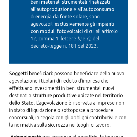
beni materiali strumentali finalizzati
all’
autoproduzione
e all’
autoconsumo
di
energia da fonte solare
, sono
agevolabili
esclusivamente gli impianti
con moduli fotovoltaici
di cui all’articolo
12, comma 1, lettere
b)
e
c)
, del
decreto-legge n. 181 del 2023.
Soggetti beneficiari:
possono beneficiare della nuova
agevolazione i titolari di reddito d’impresa che
effettuano investimenti in beni strumentali nuovi
destinati a
strutture produttive ubicate nel territorio
dello Stato
. L’agevolazione è riservata a imprese non
in stato di liquidazione o sottoposte a procedure
concorsuali, in regola con gli obblighi contributivi e con
la normativa sulla sicurezza nei luoghi di lavoro.