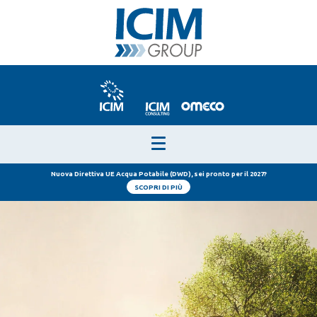
Nuova Direttiva UE Acqua Potabile (DWD), sei pronto per il 2027?
SCOPRI DI PIÙ