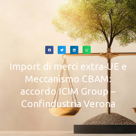
Import di merci extra-UE e
Meccanismo CBAM:
accordo ICIM Group –
Confindustria Verona