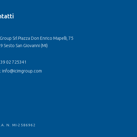
tatti
Group Srl Piazza Don Enrico Mapelli, 75
9 Sesto San Giovanni (MI)
 +39 02 725341
l: info@icimgroup.com
.A. N. MI-2586962