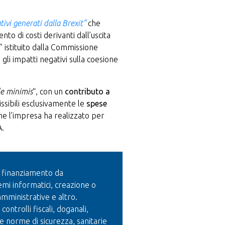
tivi generati dalla Brexit”
che
o di costi derivanti dall’uscita
istituito dalla Commissione
gli impatti negativi sulla coesione
e minimis
“, con un
contributo a
issibili esclusivamente le
spese
che l’impresa ha realizzato per
A.
i finanziamento da
emi informatici, creazione o
mministrative e altro.
ntrolli fiscali, doganali,
le norme di sicurezza, sanitarie