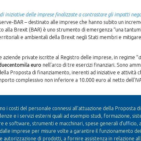
 di iniziative delle imprese finalizzate a contrastare gli impatti nega
eserve-BAR – destinato alle imprese che hanno subito un increment
o alla Brexit (BAR) è uno strumento di emergenza “una tantum” 
itoriali e ambientali della Brexit negli Stati membri e mitigare 
e aziende private iscritte al Registro delle imprese, in regime “
d
 duecentomila euro
nell’arco di tre esercizi finanziari. Sono amm
ella Proposta di finanziamento, inerenti ad iniziative e attività 
 importo complessivo non inferiore a 10.000 euro al netto dell’IV
i costi del personale connessi all’attuazione della Proposta d
lenze e i servizi esterni quali ad esempio studi, formazione, sist
e software, strumenti e macchinari, spese generali d’ufficio, a
dalle imprese per misure volte a garantire il funzionamento dei co
 e autorizzazione di prodotti, a fornire assistenza in relazione al