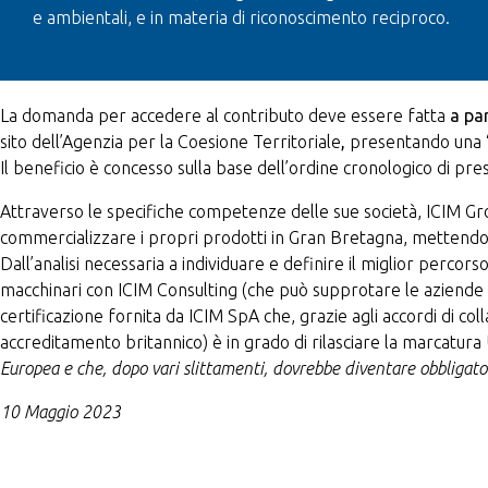
e ambientali, e in materia di riconoscimento reciproco.
La domanda per accedere al contributo deve essere fatta
a par
sito dell’Agenzia per la Coesione Territoriale
,
presentando una “
Il beneficio è concesso sulla base dell’ordine cronologico di pr
Attraverso le specifiche competenze delle sue società, ICIM Gr
commercializzare i propri prodotti in Gran Bretagna, mettendo a
Dall’analisi necessaria a individuare e definire il miglior perco
macchinari con ICIM Consulting (che può supprotare le aziende 
certificazione fornita da ICIM SpA che, grazie agli accordi di c
accreditamento britannico) è in grado di rilasciare la marcatu
Europea e che, dopo vari slittamenti, dovrebbe diventare obbligat
10 Maggio
2023