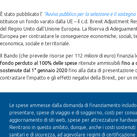
È stato pubblicato l’
“Avviso pubblico per la selezione e il sostegno
istituisce un fondo varato dalla UE – il c.d. Brexit Adjustment R
del Regno Unito dall’Unione Europea. La Riserva di Adeguament
Europea per contrastare le conseguenze economiche, sociali, terr
economica, sociale e territoriale.
Il Bando (che prevede risorse per 112 milioni di euro) finanzia l
fondo perduto al 100% delle spese
ritenute ammissibili
fino a
sostenute dal 1° gennaio 2020
fino alla data di presentazione d
contrastare l’impatto e gli effetti negativi della Brexit, per un
Le spese ammesse dalla domanda di finanziamento includono 
presentare, spese di viaggio e di soggiorno, costi per consu
aggiornamento di siti web, spese per attrezzature hardware 
Rientrano in questo ambito, dunque, anche i costi sostenuti 
sanitari e di sicurezza, ad agevolare regimi di certificazione