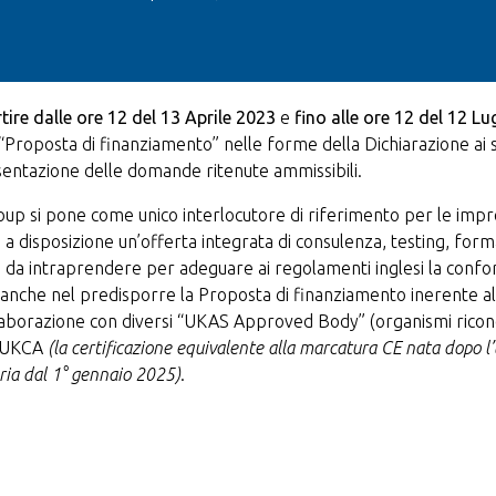
tire dalle ore 12 del 13 Aprile 2023
e
fino alle ore 12 del 12 L
Proposta di finanziamento” nelle forme della Dichiarazione ai 
esentazione delle domande ritenute ammissibili.
oup si pone come unico interlocutore di riferimento per le imp
 disposizione un’offerta integrata di consulenza, testing, forma
rso da intraprendere per adeguare ai regolamenti inglesi la confo
anche nel predisporre la Proposta di finanziamento inerente al 
ollaborazione con diversi “UKAS Approved Body” (organismi ricono
ra UKCA
(la certificazione equivalente alla marcatura CE nata dopo l
oria dal 1° gennaio 2025)
.