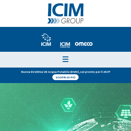
Nuova Direttiva UE Acqua Potabile (DWD), sei pronto per il 2027?
SCOPRI DI PIÙ