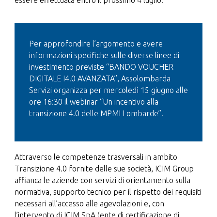
essere effettuata entro il prossimo 4 luglio.
Per approfondire l’argomento e avere
informazioni specifiche sulle diverse linee di
investimento previste “BANDO VOUCHER
DIGITALE I4.0 AVANZATA”, Assolombarda
Servizi organizza per mercoledì 15 giugno alle
ore 16:30 il webinar “Un incentivo alla
transizione 4.0 delle MPMI Lombarde”.
Attraverso le competenze trasversali in ambito
Transizione 4.0 fornite delle sue società, ICIM Group
affianca le aziende con servizi di orientamento sulla
normativa, supporto tecnico per il rispetto dei requisiti
necessari all’accesso alle agevolazioni e, con
l’intervento di ICIM SpA (ente di certificazione di