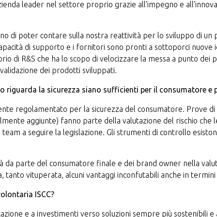
azienda leader nel settore proprio grazie all’impegno e all’innov
o di poter contare sulla nostra reattività per lo sviluppo di un 
pacità di supporto e i fornitori sono pronti a sottoporci nuove
atorio di R&S che ha lo scopo di velocizzare la messa a punto dei 
validazione dei prodotti sviluppati.
o riguarda la sicurezza siano sufficienti per il consumatore e p
ente regolamentato per la sicurezza del consumatore. Prove di c
lmente aggiunte) fanno parte della valutazione del rischio che l
eam a seguire la legislazione. Gli strumenti di controllo esisto
̀ da parte del consumatore finale e dei brand owner nella valut
ca, tanto vituperata, alcuni vantaggi inconfutabili anche in termin
volontaria ISCC?
icazione e a investimenti verso soluzioni sempre più sostenibili e