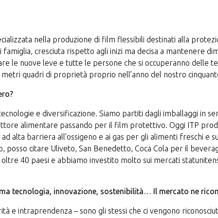
ializzata nella produzione di film flessibili destinati alla protezi
amiglia, cresciuta rispetto agli inizi ma decisa a mantenere dim
are le nuove leve e tutte le persone che si occuperanno delle te
 metri quadri di proprietà proprio nell’anno del nostro cinqua
ero?
 tecnologie e diversificazione. Siamo partiti dagli imballaggi in se
settore alimentare passando per il film protettivo. Oggi ITP pr
 ad alta barriera all’ossigeno e ai gas per gli alimenti freschi e s
to, posso citare Uliveto, San Benedetto, Coca Cola per il beverage
 oltre 40 paesi e abbiamo investito molto sui mercati statuniten
tema tecnologia, innovazione, sostenibilità… Il mercato ne ricon
à e intraprendenza – sono gli stessi che ci vengono riconosciuti