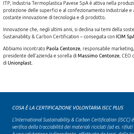
ITP, Industria Termoplastica Pavese SpA è attiva nella produzion
protezione delle superfici e al confezionamento industriale e 
costante innovazione di tecnologia e di prodotto.
Innovazione che, negli ultimi anni, si declina sui temi della sos
Sustainability & Carbon Certification – conseguita con
ICIM S
Abbiamo incontrato
Paola Centonze
, responsabile marketing
presidente dell’azienda e sorella di
Massimo Centonze
, CEO 
di
Unionplast
.
COSA È LA CERTIFICAZIONE VOLONTARIA ISCC PLUS
L’International Sustainability & Carbon Certification (ISCC) e
verifica della tracciabilità dei materiali riciclati (ad es. rifiu