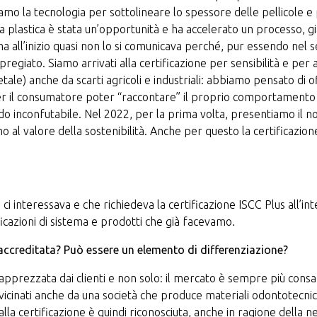
ziamo la tecnologia per sottolineare lo spessore delle pellicole 
 plastica è stata un’opportunità e ha accelerato un processo, già
 all’inizio quasi non lo si comunicava perché, pur essendo nel
giato. Siamo arrivati alla certificazione per sensibilità e per
tale) anche da scarti agricoli e industriali: abbiamo pensato di of
e per il consumatore poter “raccontare” il proprio comportamento v
do inconfutabile. Nel 2022, per la prima volta, presentiamo il nost
 al valore della sostenibilità. Anche per questo la certificazion
interessava e che richiedeva la certificazione ISCC Plus all’intern
icazioni di sistema e prodotti che già facevamo.
accreditata? Può essere un elemento di differenziazione?
 apprezzata dai clienti e non solo: il mercato è sempre più con
vicinati anche da una società che produce materiali odontotecnic
dalla certificazione è quindi riconosciuta, anche in ragione della 