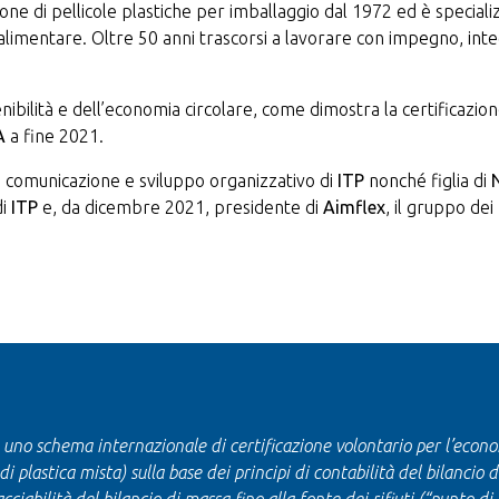
e di pellicole plastiche per imballaggio dal 1972 ed è specializzat
alimentare. Oltre 50 anni trascorsi a lavorare con impegno, inte
tenibilità e dell’economia circolare, come dimostra la certificazio
pA
a fine 2021.
, comunicazione e sviluppo organizzativo di
ITP
nonché figlia di
di
ITP
e, da dicembre 2021, presidente di
Aimflex
, il gruppo dei
̀ uno schema internazionale di certificazione volontario per l’econo
ti di plastica mista) sulla base dei principi di contabilità del bilanci