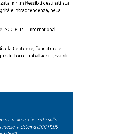
a in film flessibili destinati alla
grità e intraprendenza, nella
ne
ISCC Plus
– International
Nicola Centonze
, fondatore e
 produttori di imballaggi flessibili
mia circolare, che verte sulla
o di massa. Il sistema ISCC PLUS