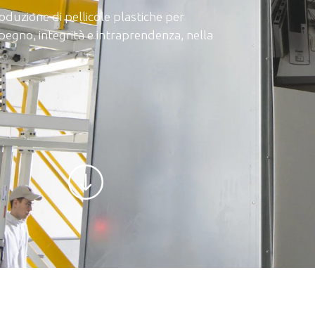
oduzione di pellicole plastiche per
pegno, integrità e intraprendenza, nella