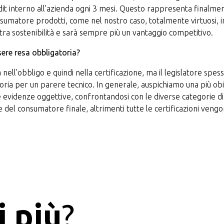
audit interno all’azienda ogni 3 mesi. Questo rappresenta finalm
nsumatore prodotti, come nel nostro caso, totalmente virtuosi, i
stra sostenibilità e sarà sempre più un vantaggio competitivo.
ssere resa obbligatoria?
 nell’obbligo e quindi nella certificazione, ma il legislatore spes
ria per un parere tecnico. In generale, auspichiamo una più obiet
evidenze oggettive, confrontandosi con le diverse categorie di pa
 del consumatore finale, altrimenti tutte le certificazioni ven
i più
?