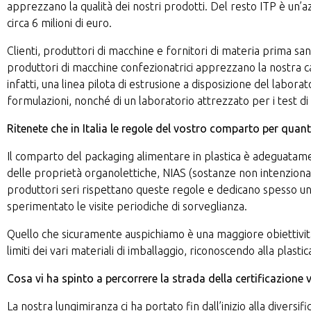
apprezzano la qualità dei nostri prodotti. Del resto ITP è un’
circa 6 milioni di euro.
Clienti, produttori di macchine e fornitori di materia prima sann
produttori di macchine confezionatrici apprezzano la nostra ca
infatti, una linea pilota di estrusione a disposizione del labor
formulazioni, nonché di un laboratorio attrezzato per i test di 
Ritenete che in Italia le regole del vostro comparto per quant
Il comparto del packaging alimentare in plastica è adeguatam
delle proprietà organolettiche, NIAS (sostanze non intenziona
produttori seri rispettano queste regole e dedicano spesso un t
sperimentato le visite periodiche di sorveglianza.
Quello che sicuramente auspichiamo è una maggiore obiettivita
limiti dei vari materiali di imballaggio, riconoscendo alla plasti
Cosa vi ha spinto a percorrere la strada della certificazione 
La nostra lungimiranza ci ha portato fin dall’inizio alla diversif