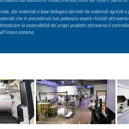
ciabilità del bilancio di massa fino alla fonte dei rifiuti (“punto di 
ale, dai materiali a base biologica derivati da materiali agricoli o for
ateriali che in precedenza non potevano essere riciclati attraverso i
strare la sostenibilità dei propri prodotti attraverso il controllo d
dell’intero sistema.