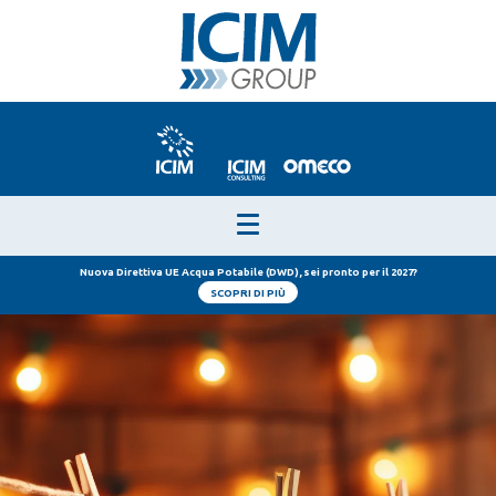
Nuova Direttiva UE Acqua Potabile (DWD), sei pronto per il 2027?
SCOPRI DI PIÙ