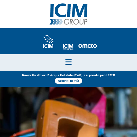
Nuova Direttiva UE Acqua Potabile (DWD), sei pronto per il 2027?
SCOPRI DI PIÙ