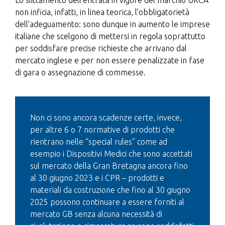
Lo slittamento dell’entrata in vigore del marchio UKCA
non inficia, infatti, in linea teorica, l’obbligatorietà
dell’adeguamento: sono dunque in aumento le imprese
italiane che scelgono di mettersi in regola soprattutto
per soddisfare precise richieste che arrivano dal
mercato inglese e per non essere penalizzate in fase
di gara o assegnazione di commesse.
Non ci sono ancora scadenze certe, invece,
per altre 6 o 7 normative di prodotti che
rientrano nelle “special rules” come ad
esempio i Dispositivi Medici che sono accettati
sul mercato della Gran Bretagna ancora fino
al 30 giugno 2023 e i CPR – prodotti e
materiali da costruzione che fino al 30 giugno
2025 possono continuare a essere forniti al
mercato GB senza alcuna necessità di