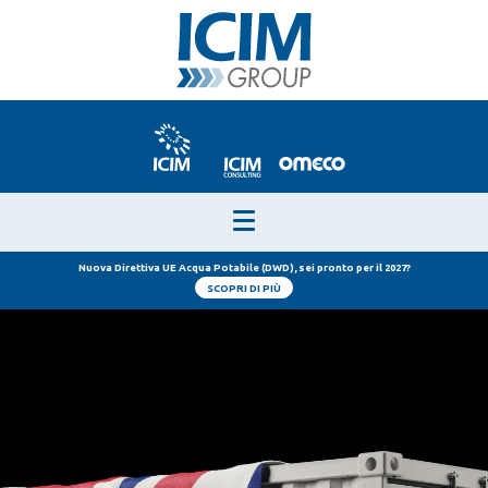
Nuova Direttiva UE Acqua Potabile (DWD), sei pronto per il 2027?
SCOPRI DI PIÙ