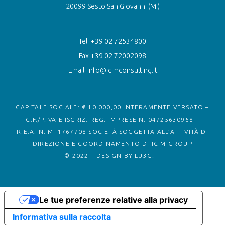
20099 Sesto San Giovanni (MI)
Tel. +39 02 72534800
Fax +39 02 72002098
Email: info@icimconsulting.it
CAPITALE SOCIALE: € 10.000,00 INTERAMENTE VERSATO –
C.F./P.IVA E ISCRIZ. REG. IMPRESE N. 04725630968 –
R.E.A. N. MI-1767708 SOCIETÀ SOGGETTA ALL’ATTIVITÀ DI
DIREZIONE E COORDINAMENTO DI ICIM GROUP
© 2022 – DESIGN BY
LU3G.IT
Le tue preferenze relative alla privacy
Informativa sulla raccolta