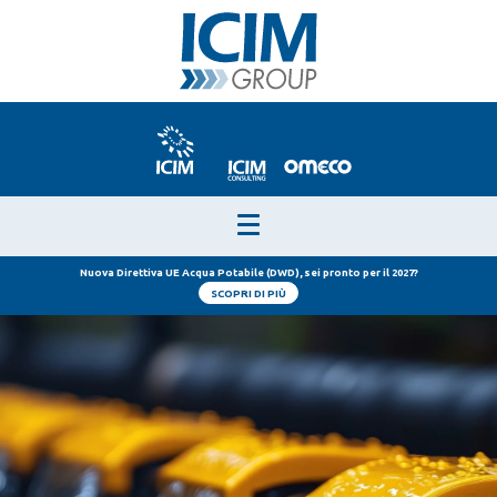
Nuova Direttiva UE Acqua Potabile (DWD), sei pronto per il 2027?
SCOPRI DI PIÙ