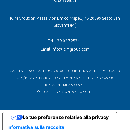
Contatti
ICIM Group Srl Piazza Don Enrico Mapelli, 75 20099 Sesto San
Giovanni (MI)
Tel. +39 02 725341
Email: info@icimgroup.com
CAPITALE SOCIALE: € 270.000,00 INTERAMENTE VERSATO
– C.F./P.IVA E ISCRIZ. REG. IMPRESE N. 11206920966 –
R.E.A. N. MI-2586962
© 2022 – DESIGN BY
LU3G.IT
Le tue preferenze relative alla privacy
Informativa sulla raccolta