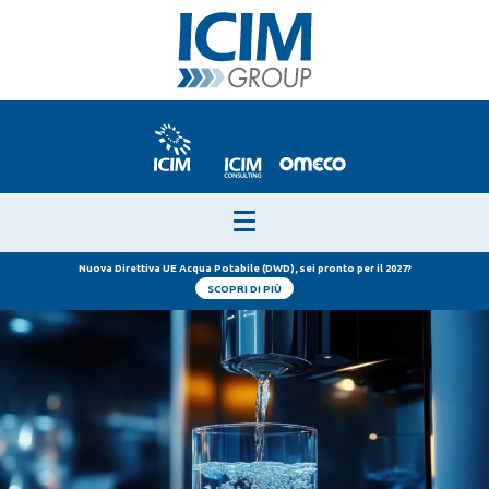
Nuova Direttiva UE Acqua Potabile (DWD), sei pronto per il 2027?
SCOPRI DI PIÙ