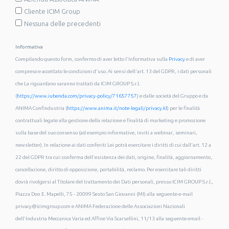
Cliente ICIM Group
Nessuna delle precedenti
Informativa
Compilando questo form, confermo di aver letto l'Informativa sulla
Privacy
e di aver
compreso e accettato le condizioni d'uso. Ai sensi dell'art. 13 del GDPR, i dati personali
che La riguardano saranno trattati da ICIM GROUP S.r.l.
(
https://www.iubenda.com/privacy-policy/71657757
) e dalle società del Gruppo e da
ANIMA Confindustria (
https://www.anima.it/note-legali/privacy.kl
) per le finalità
contrattuali legate alla gestione della relazione e finalità di marketing e promozione
sulla base del suo consenso (ad esempio informative, inviti a webinar, seminari,
newsletter). In relazione ai dati conferiti Lei potrà esercitare i diritti di cui dall'art. 12 a
22 del GDPR tra cui: conferma dell'esistenza dei dati, origine, finalità, aggiornamento,
cancellazione, diritto di opposizione, portabilità, reclamo. Per esercitare tali diritti
dovrà rivolgersi al Titolare del trattamento dei Dati personali, presso ICIM GROUP S.r.l.,
Piazza Don E. Mapelli, 75 - 20099 Sesto San Giovanni (MI) alla seguente e-mail
privacy@icimgroup.com e ANIMA Federazione delle Associazioni Nazionali
dell'Industria Meccanica Varia ed Affine Via Scarsellini, 11/13 alla seguente email -