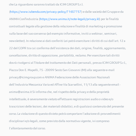
che La riguardano saranno trattati da ICIM GROUP S.r.l.
(
https://www.iubenda.com/privacy-policy/71657757
) e dalle società del Gruppo e da
ANIMA Confindustria (
https://www.anima.it/note-legali/privacy.kl
) per le finalità
contrattuali legate alla gestione della relazione e finalità di marketing e promozione
sulla base del suo consenso (ad esempio informative, inviti a webinar, seminari,
newsletter). In relazione ai dati conferiti Lei potrà esercitare i diritti di cui dall'art. 12 a
22 del GDPR tra cui: conferma dell'esistenza dei dati, origine, finalità, aggiornamento,
cancellazione, diritto di opposizione, portabilità, reclamo. Per esercitare tali diritti
dovrà rivolgersi al Titolare del trattamento dei Dati personali, presso ICIM GROUP S.r.l.,
Piazza Don E. Mapelli, 75 - 20099 Sesto San Giovanni (MI) alla seguente e-mail
privacy@icimgroup.com e ANIMA Federazione delle Associazioni Nazionali
dell'Industria Meccanica Varia ed Affine Via Scarsellini, 11/13 alla seguente email -
anima@anima.it Si informa che, nel rispetto della privacy e della proprietà
intellettuale, è severamente vietato effettuare registrazioni audio o video e/o
trascrizioni delle lezioni, dei materiali didattici, e di qualsiasi contenuto del presente
corso. La violazione di questo divieto potrà comportare l'adozione di provvedimenti
disciplinari e/o legali, come previsto dalla normativa vigente, ivi compreso
l’allontanamento dal corso.