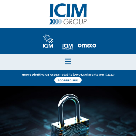
Nuova Direttiva UE Acqua Potabile (DWD), sei pronto per il 2027?
SCOPRI DI PIÙ