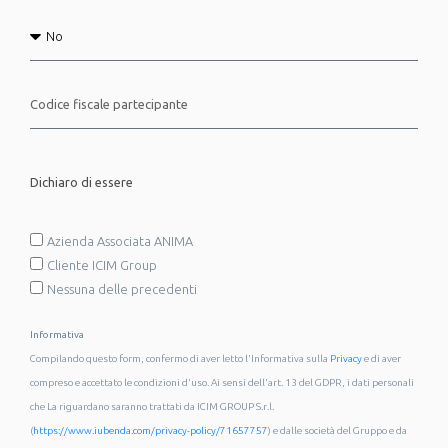
Dichiaro di essere
Azienda Associata ANIMA
Cliente ICIM Group
Nessuna delle precedenti
Informativa
Compilando questo form, confermo di aver letto l'Informativa sulla
Privacy
e di aver
compreso e accettato le condizioni d'uso. Ai sensi dell'art. 13 del GDPR, i dati personali
che La riguardano saranno trattati da ICIM GROUP S.r.l.
(
https://www.iubenda.com/privacy-policy/71657757
) e dalle società del Gruppo e da