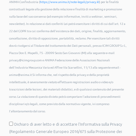
ANIMA Confindustria (
https://www.anima.it/note-legali/privacy.kl
) per le finalità
contrattuali legate alla gestione della relazione e finalità di marketing e promozione
sulla base del suo consenso (ad esempio informative, inviti a webinar, seminari,
newsletter). In relazione ai dati conferiti Lei potrà esercitare i diritti di cui dall'art. 12 a
22 del GDPR tra cui: conferma dell'esistenza dei dati, origine, finalità, aggiornamento,
cancellazione, diritto di opposizione, portabilità, reclamo. Per esercitare tali diritti
dovrà rivolgersi al Titolare del trattamento dei Dati personali, presso ICIM GROUP S.r.l.,
Piazza Don E. Mapelli, 75 - 20099 Sesto San Giovanni (MI) alla seguente e-mail
privacy@icimgroup.com e ANIMA Federazione delle Associazioni Nazionali
dell'Industria Meccanica Varia ed Affine Via Scarsellini, 11/13 alla seguente email -
anima@anima.it Si informa che, nel rispetto della privacy e della proprietà
intellettuale, è severamente vietato effettuare registrazioni audio o video e/o
trascrizioni delle lezioni, dei materiali didattici, e di qualsiasi contenuto del presente
corso. La violazione di questo divieto potrà comportare l'adozione di provvedimenti
disciplinari e/o legali, come previsto dalla normativa vigente, ivi compreso
l’allontanamento dal corso.
Dichiaro di aver letto e di accettare l'Informativa sulla Privacy
(Regolamento Generale Europeo 2016/675 sulla Protezione dei