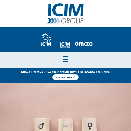
Nuova Direttiva UE Acqua Potabile (DWD), sei pronto per il 2027?
SCOPRI DI PIÙ