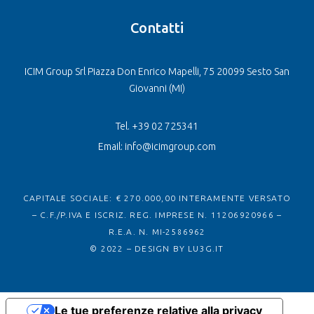
Contatti
ICIM Group Srl Piazza Don Enrico Mapelli, 75 20099 Sesto San
Giovanni (MI)
Tel. +39 02 725341
Email: info@icimgroup.com
CAPITALE SOCIALE: € 270.000,00 INTERAMENTE VERSATO
– C.F./P.IVA E ISCRIZ. REG. IMPRESE N. 11206920966 –
R.E.A. N. MI-2586962
© 2022 – DESIGN BY
LU3G.IT
Le tue preferenze relative alla privacy