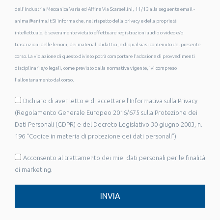
dell'Industria Meccanica Varia ed Affine Via Scarsellini, 11/13 alla seguente email -
anima@anima.it Si informa che, nel rispetto della privacy e della proprietà
intellettuale, è severamente vietato effettuare registrazioni audio o video e/o
trascrizioni delle lezioni, dei materiali didattici, e di qualsiasi contenuto del presente
corso. La violazione di questo divieto potrà comportare l'adozione di provvedimenti
disciplinari e/o legali, come previsto dalla normativa vigente, ivi compreso
l’allontanamento dal corso.
Dichiaro di aver letto e di accettare l'Informativa sulla Privacy
(Regolamento Generale Europeo 2016/675 sulla Protezione dei
Dati Personali (GDPR) e del Decreto Legislativo 30 giugno 2003, n.
196 “Codice in materia di protezione dei dati personali”)
Acconsento al trattamento dei miei dati personali per le finalità
di marketing.
INVIA