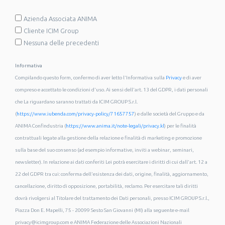
Azienda Associata ANIMA
Cliente ICIM Group
Nessuna delle precedenti
Informativa
Compilando questo form, confermo di aver letto l'Informativa sulla
Privacy
e di aver
compreso e accettato le condizioni d'uso. Ai sensi dell'art. 13 del GDPR, i dati personali
che La riguardano saranno trattati da ICIM GROUP S.r.l.
(
https://www.iubenda.com/privacy-policy/71657757
) e dalle società del Gruppo e da
ANIMA Confindustria (
https://www.anima.it/note-legali/privacy.kl
) per le finalità
contrattuali legate alla gestione della relazione e finalità di marketing e promozione
sulla base del suo consenso (ad esempio informative, inviti a webinar, seminari,
newsletter). In relazione ai dati conferiti Lei potrà esercitare i diritti di cui dall'art. 12 a
22 del GDPR tra cui: conferma dell'esistenza dei dati, origine, finalità, aggiornamento,
cancellazione, diritto di opposizione, portabilità, reclamo. Per esercitare tali diritti
dovrà rivolgersi al Titolare del trattamento dei Dati personali, presso ICIM GROUP S.r.l.,
Piazza Don E. Mapelli, 75 - 20099 Sesto San Giovanni (MI) alla seguente e-mail
privacy@icimgroup.com e ANIMA Federazione delle Associazioni Nazionali