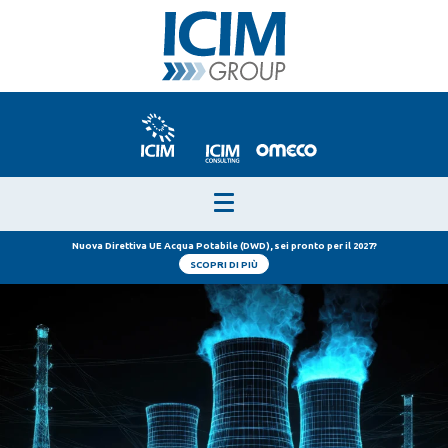
Nuova Direttiva UE Acqua Potabile (DWD), sei pronto per il 2027?
SCOPRI DI PIÙ