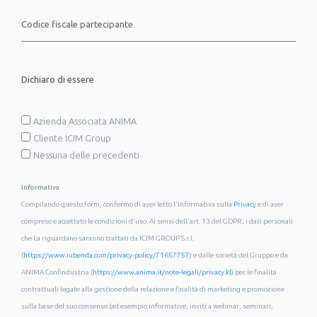
Dichiaro di essere
Azienda Associata ANIMA
Cliente ICIM Group
Nessuna delle precedenti
Informativa
Compilando questo form, confermo di aver letto l'Informativa sulla
Privacy
e di aver
compreso e accettato le condizioni d'uso. Ai sensi dell'art. 13 del GDPR, i dati personali
che La riguardano saranno trattati da ICIM GROUP S.r.l.
(
https://www.iubenda.com/privacy-policy/71657757
) e dalle società del Gruppo e da
ANIMA Confindustria (
https://www.anima.it/note-legali/privacy.kl
) per le finalità
contrattuali legate alla gestione della relazione e finalità di marketing e promozione
sulla base del suo consenso (ad esempio informative, inviti a webinar, seminari,