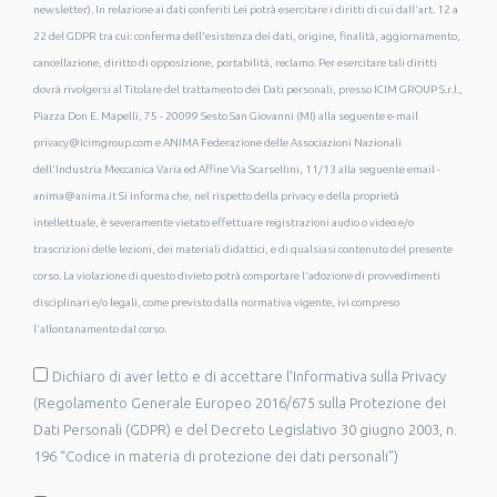
newsletter). In relazione ai dati conferiti Lei potrà esercitare i diritti di cui dall'art. 12 a
22 del GDPR tra cui: conferma dell'esistenza dei dati, origine, finalità, aggiornamento,
cancellazione, diritto di opposizione, portabilità, reclamo. Per esercitare tali diritti
dovrà rivolgersi al Titolare del trattamento dei Dati personali, presso ICIM GROUP S.r.l.,
Piazza Don E. Mapelli, 75 - 20099 Sesto San Giovanni (MI) alla seguente e-mail
privacy@icimgroup.com e ANIMA Federazione delle Associazioni Nazionali
dell'Industria Meccanica Varia ed Affine Via Scarsellini, 11/13 alla seguente email -
anima@anima.it Si informa che, nel rispetto della privacy e della proprietà
intellettuale, è severamente vietato effettuare registrazioni audio o video e/o
trascrizioni delle lezioni, dei materiali didattici, e di qualsiasi contenuto del presente
corso. La violazione di questo divieto potrà comportare l'adozione di provvedimenti
disciplinari e/o legali, come previsto dalla normativa vigente, ivi compreso
l’allontanamento dal corso.
Dichiaro di aver letto e di accettare l'Informativa sulla Privacy
(Regolamento Generale Europeo 2016/675 sulla Protezione dei
Dati Personali (GDPR) e del Decreto Legislativo 30 giugno 2003, n.
196 “Codice in materia di protezione dei dati personali”)