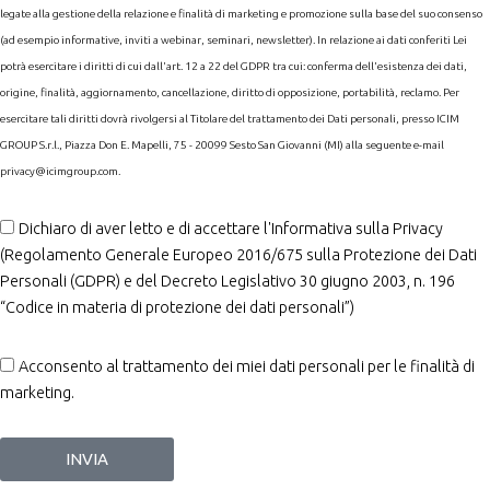
legate alla gestione della relazione e finalità di marketing e promozione sulla base del suo consenso
(ad esempio informative, inviti a webinar, seminari, newsletter). In relazione ai dati conferiti Lei
potrà esercitare i diritti di cui dall'art. 12 a 22 del GDPR tra cui: conferma dell'esistenza dei dati,
origine, finalità, aggiornamento, cancellazione, diritto di opposizione, portabilità, reclamo. Per
esercitare tali diritti dovrà rivolgersi al Titolare del trattamento dei Dati personali, presso ICIM
GROUP S.r.l., Piazza Don E. Mapelli, 75 - 20099 Sesto San Giovanni (MI) alla seguente e-mail
privacy@icimgroup.com.
Dichiaro di aver letto e di accettare l'Informativa sulla Privacy
(Regolamento Generale Europeo 2016/675 sulla Protezione dei Dati
Personali (GDPR) e del Decreto Legislativo 30 giugno 2003, n. 196
“Codice in materia di protezione dei dati personali”)
Acconsento al trattamento dei miei dati personali per le finalità di
marketing.
INVIA