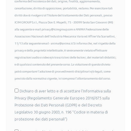
conferma dell'esistenza dei dati, origine, finalità, aggiornamento,
cancellazione, diritto di opposizione, portabilità, reclamo. Per esercitare tali
diritti dovrà rivolgersi al Titolare del trattamento dei Dati personali, presso
ICIM GROUP S.r.l., Piazza Don E. Mapelli, 75 - 20099 Sesto San Giovanni (MI)
alla seguente e-mail privacy@icimgroup.com e ANIMA Federazione delle
Associazioni Nazionali dell'Industria Meccanica Varia ed Affine Via Scarsellini,
11/13 alla seguente email - anima@anima.it Si informa che, nel rispetto della
privacy e della proprietà intellettuale, è severamente vietato effettuare
registrazioni audio o video e/o trascrizioni delle lezioni, dei materiali didattici,
e di qualsiasi contenuto del presente corso. La violazione di questo divieto
potrà comportare l'adozione di provvedimenti disciplinari e/o legali, come
previsto dalla normativa vigente, ivi compreso l’allontanamento dal corso.
Dichiaro di aver letto e di accettare l'Informativa sulla
Privacy (Regolamento Generale Europeo 2016/675 sulla
Protezione dei Dati Personali (GDPR) e del Decreto
Legislativo 30 giugno 2003, n. 196 “Codice in materia di
protezione dei dati personali”)