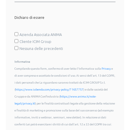
Dichiaro di essere
Azienda Associata ANIMA
Cliente ICIM Group
Nessuna delle precedenti
Informativa
Compilando questo form, confermo di aver letto l'Informativa sulla
Privacy
e
di aver compreso e accettato le condizioni d'uso. Ai sensi dell'art. 13 del GDPR,
i dati personali che La riguardano saranno trattati da ICIM GROUP S.r.l.
(
https://www.iubenda.com/privacy-policy/71657757
) e dalle società del
Gruppo e da ANIMA Confindustria (
https://www.anima.it/note-
legali/privacy.kl
) per le finalità contrattuali legate alla gestione della relazione
e finalità di marketing e promozione sulla base del suo consenso (ad esempio
informative, inviti a webinar, seminari, newsletter). In relazione ai dati
conferiti Lei potrà esercitare i diritti di cui dall'art. 12 a 22 del GDPR tra cui: