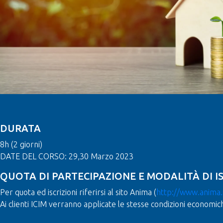
DURATA
8h (2 giorni)
DATE DEL CORSO: 29,30 Marzo 2023
QUOTA DI PARTECIPAZIONE E MODALITÀ DI I
Per quota ed iscrizioni riferirsi al sito Anima (
http://www.anima.
Ai clienti ICIM verranno applicate le stesse condizioni economic