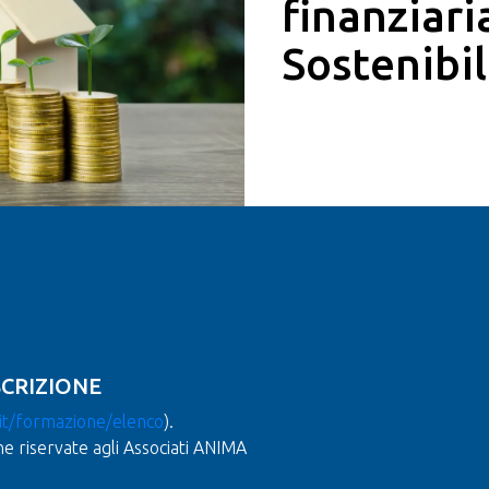
finanziari
Sostenibil
SCRIZIONE
it/formazione/elenco
).
he riservate agli Associati ANIMA