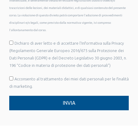
intellettuale, è severamente vietato effettuare registrazioni audio o video e/o
trascrizioni delle lezioni, dei materiali didattici, e di qualsiasi contenuto del presente
corso. La violazione di questo divieto potrà comportare l'adozione di provvedimenti
disciplinari e/o legali, come previsto dalla normativa vigente, ivi compreso
l’allontanamento dal corso.
Dichiaro di aver letto e di accettare l'Informativa sulla Privacy
(Regolamento Generale Europeo 2016/675 sulla Protezione dei
Dati Personali (GDPR) e del Decreto Legislativo 30 giugno 2003, n.
196 “Codice in materia di protezione dei dati personali”)
Acconsento al trattamento dei miei dati personali per le finalità
di marketing.
INVIA