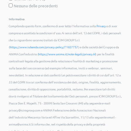
Nessuna delle precedenti
Informativa
Compilando questo form, confermo di aver letto l'Informativa sulla
Privacy
e di aver
compreso e accettato le condizioni d'uso. Ai sensi dell'art. 13 del GDPR, i dati personali
che La riguardano saranno trattati da ICIM GROUP S.r.l.
(
https://www.iubenda.com/privacy-policy/71657757
) e dalle società del Gruppo e da
ANIMA Confindustria (
https://www.anima.it/note-legali/privacy.kl
) per le finalità
contrattuali legate alla gestione della relazione e finalità di marketing e promozione
sulla base del suo consenso (ad esempio informative, inviti a webinar, seminari,
newsletter). In relazione ai dati conferiti Lei potrà esercitare i diritti di cui dall'art. 12 a
22 del GDPR tra cui: conferma dell'esistenza dei dati, origine, finalità, aggiornamento,
cancellazione, diritto di opposizione, portabilità, reclamo. Per esercitare tali diritti
dovrà rivolgersi al Titolare del trattamento dei Dati personali, presso ICIM GROUP S.r.l.,
Piazza Don E. Mapelli, 75 - 20099 Sesto San Giovanni (MI) alla seguente e-mail
privacy@icimgroup.com e ANIMA Federazione delle Associazioni Nazionali
dell'Industria Meccanica Varia ed Affine Via Scarsellini, 11/13 alla seguente email -
anima@anima.it Si informa che, nel rispetto della privacy e della proprietà