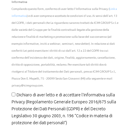
Informativa
Compilando questo form, confermo di aver letto l'Informativa sulla Privacy (
Link a
informativa
) e di aver compreso e accettato le condizioni d'uso. Ai sensi dell'art. 13
del GDPR, i dati personali che La riguardano saranno trattati da ICIM GROUP S.r.l. e
dalle società del Gruppo per le finalità contrattuali legate alla gestione della
relazione e finalità di marketing e promozione sulla base del suo consenso (ad
esempio informative, inviti a webinar, seminari, newsletter). In relazione ai dati
conferiti Lei potrà esercitare i diritti di cui dall'art. 12 a 22 del GDPR tra cui:
conferma dell'esistenza dei dati, origine, finalità, aggiornamento, cancellazione,
diritto di opposizione, portabilità, reclamo. Per esercitare tali diritti dovrà
rivolgersi al Titolare del trattamento dei Dati personali, presso ICIM GROUP S.r.l.,
Piazza Don E. Mapelli, 75 - 20099 Sesto San Giovanni (MI) alla seguente e-mail
privacy@icimgroup.com.
Dichiaro di aver letto e di accettare l'Informativa sulla
Privacy (Regolamento Generale Europeo 2016/675 sulla
Protezione dei Dati Personali (GDPR) e del Decreto
Legislativo 30 giugno 2003, n. 196 “Codice in materia di
protezione dei dati personali”)